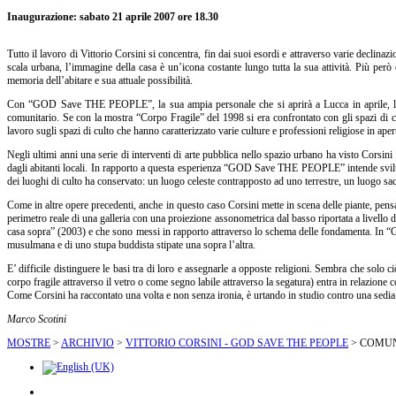
Inaugurazione: sabato 21 aprile 2007 ore 18.30
Tutto il lavoro di Vittorio Corsini si concentra, fin dai suoi esordi e attraverso varie declin
scala urbana, l’immagine della casa è un’icona costante lungo tutta la sua attività. Più p
memoria dell’abitare e sua attuale possibilità.
Con “GOD Save THE PEOPLE”, la sua ampia personale che si aprirà a Lucca in aprile, la prati
comunitario. Se con la mostra “Corpo Fragile” del 1998 si era confrontato con gli spazi di cu
lavoro sugli spazi di culto che hanno caratterizzato varie culture e professioni religiose in apert
Negli ultimi anni una serie di interventi di arte pubblica nello spazio urbano ha visto Corsini a
dagli abitanti locali. In rapporto a questa esperienza “GOD Save THE PEOPLE” intende sviluppare
dei luoghi di culto ha conservato: un luogo celeste contrapposto ad uno terrestre, un luogo sac
Come in altre opere precedenti, anche in questo caso Corsini mette in scena delle piante, pensa g
perimetro reale di una galleria con una proiezione assonometrica dal basso riportata a livello d
casa sopra” (2003) e che sono messi in rapporto attraverso lo schema delle fondamenta. In “
musulmana e di uno stupa buddista stipate una sopra l’altra.
E’ difficile distinguere le basi tra di loro e assegnarle a opposte religioni. Sembra che solo
corpo fragile attraverso il vetro o come segno labile attraverso la segatura) entra in relazione 
Come Corsini ha raccontato una volta e non senza ironia, è urtando in studio contro una sedia c
Marco Scotini
MOSTRE
>
ARCHIVIO
>
VITTORIO CORSINI - GOD SAVE THE PEOPLE
>
COMUN