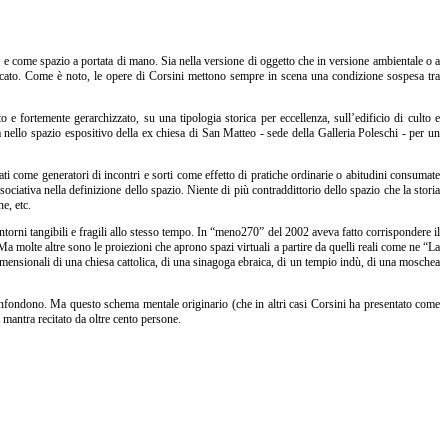
co e come spazio a portata di mano. Sia nella versione di oggetto che in versione ambientale o a
ticato. Come è noto, le opere di Corsini mettono sempre in scena una condizione sospesa tra
 fortemente gerarchizzato, su una tipologia storica per eccellenza, sull’edificio di culto e
 nello spazio espositivo della ex chiesa di San Matteo - sede della Galleria Poleschi - per un
nsati come generatori di incontri e sorti come effetto di pratiche ordinarie o abitudini consumate
ciativa nella definizione dello spazio. Niente di più contraddittorio dello spazio che la storia
e, etc.
contorni tangibili e fragili allo stesso tempo. In “meno270” del 2002 aveva fatto corrispondere il
Ma molte altre sono le proiezioni che aprono spazi virtuali a partire da quelli reali come ne “La
nsionali di una chiesa cattolica, di una sinagoga ebraica, di un tempio indù, di una moschea
i confondono. Ma questo schema mentale originario (che in altri casi Corsini ha presentato come
 mantra recitato da oltre cento persone.