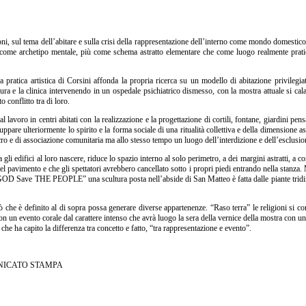
azioni, sul tema dell’abitare e sulla crisi della rappresentazione dell’interno come mondo domesti
erò come archetipo mentale, più come schema astratto elementare che come luogo realmente pra
ca artistica di Corsini affonda la propria ricerca su un modello di abitazione privilegiato e
ra e la clinica intervenendo in un ospedale psichiatrico dismesso, con la mostra attuale si cala
o conflitto tra di loro.
l lavoro in centri abitati con la realizzazione e la progettazione di cortili, fontane, giardini pe
 ulteriormente lo spirito e la forma sociale di una ritualità collettiva e della dimensione asso
ro e di associazione comunitaria ma allo stesso tempo un luogo dell’interdizione e dell’esclusion
li edifici al loro nascere, riduce lo spazio interno al solo perimetro, a dei margini astratti, a 
el pavimento e che gli spettatori avrebbero cancellato sotto i propri piedi entrando nella stanza. 
GOD Save THE PEOPLE” una scultura posta nell’abside di San Matteo è fatta dalle piante tridime
 ciò che è definito al di sopra possa generare diverse appartenenze. “Raso terra” le religioni s
con un evento corale dal carattere intenso che avrà luogo la sera della vernice della mostra con un
he ha capito la differenza tra concetto e fatto, “tra rappresentazione e evento”.
ICATO STAMPA