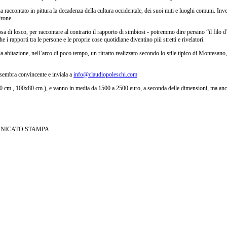
a raccontato in pittura la decadenza della cultura occidentale, dei suoi miti e luoghi comuni. Invece
drone.
 di losco, per raccontare al contrario il rapporto di simbiosi - potremmo dire persino “il filo d
e i rapporti tra le persone e le proprie cose quotidiane diventino più stretti e rivelatori.
ia abitazione, nell’arco di poco tempo, un ritratto realizzato secondo lo stile tipico di Montesan
i sembra convincente e inviala a
info@claudiopoleschi.com
 cm., 100x80 cm.), e vanno in media da 1500 a 2500 euro, a seconda delle dimensioni, ma anche d
NICATO STAMPA