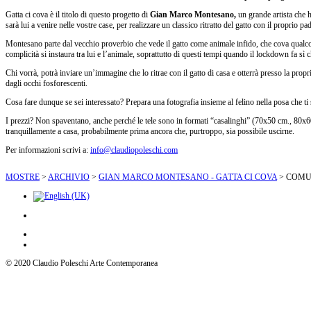
Gatta ci cova è il titolo di questo progetto di
Gian Marco Montesano,
un grande artista che h
sarà lui a venire nelle vostre case, per realizzare un classico ritratto del gatto con il proprio pa
Montesano parte dal vecchio proverbio che vede il gatto come animale infido, che cova qualcosa
complicità si instaura tra lui e l’animale, soprattutto di questi tempi quando il lockdown fa sì ch
Chi vorrà, potrà inviare un’immagine che lo ritrae con il gatto di casa e otterrà presso la propr
dagli occhi fosforescenti.
Cosa fare dunque se sei interessato? Prepara una fotografia insieme al felino nella posa che t
I prezzi? Non spaventano, anche perché le tele sono in formati “casalinghi” (70x50 cm., 80x60
tranquillamente a casa, probabilmente prima ancora che, purtroppo, sia possibile uscirne.
Per informazioni scrivi a:
info@claudiopoleschi.com
MOSTRE
>
ARCHIVIO
>
GIAN MARCO MONTESANO - GATTA CI COVA
>
COMU
© 2020 Claudio Poleschi Arte Contemporanea