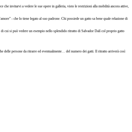
 che invitarvi a vedere le sue opere in galleria, visto le restrizioni alla mobilità ancora attive,
’amore” - che lo tiene legato al suo padrone. Chi possiede un gatto sa bene quale relazione di
o, di cui si può vedere un esempio nello splendido ritratto di Salvador Dalí col proprio gatto
elle persone da ritrarre ed eventualmente… del numero dei gatti. Il ritratto arriverà così